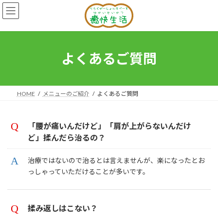
コ
ナ
ン
ビ
テ
ゲ
ン
ー
ツ
シ
へ
ョ
よくあるご質問
ス
ン
キ
に
ッ
移
プ
動
HOME
メニューのご紹介
よくあるご質問
「腰が痛いんだけど」「肩が上がらないんだけ
ど」揉んだら治るの？
治療ではないので治るとは言えませんが、楽になったとお
っしゃっていただけることが多いです。
揉み返しはこない？